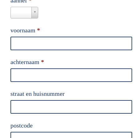
aanhef
*
aanhef
*
voornaam
*
achternaam
*
straat en huisnummer
postcode