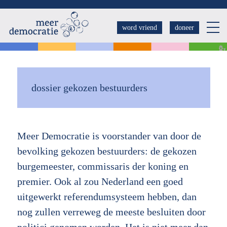
Overslaan
en
word vriend
doneer
naar
de
inhoud
gaan
dossier gekozen bestuurders
Meer Democratie is voorstander van door de
bevolking gekozen bestuurders: de gekozen
burgemeester, commissaris der koning en
premier. Ook al zou Nederland een goed
uitgewerkt referendumsysteem hebben, dan
nog zullen verreweg de meeste besluiten door