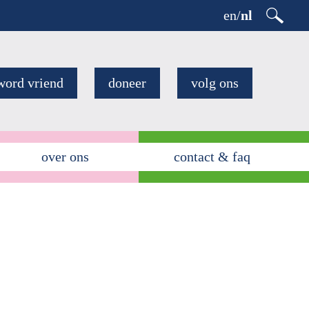
en
/
nl
word vriend
doneer
volg ons
over ons
contact & faq