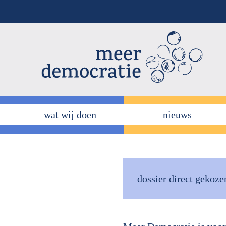
Overslaan
en
naar
de
inhoud
gaan
wat wij doen
nieuws
dossier direct gekoz