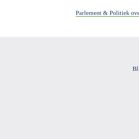
Parlement & Politiek ov
Bl
e-
mailadres
*