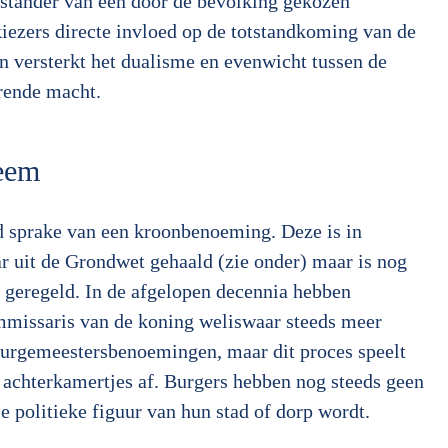
stander van een door de bevolking gekozen
kiezers directe invloed op de totstandkoming van de
 versterkt het dualisme en evenwicht tussen de
rende macht.
teem
jd sprake van een kroonbenoeming. Deze is in
 uit de Grondwet gehaald (zie onder) maar is nog
 geregeld. In de afgelopen decennia hebben
missaris van de koning weliswaar steeds meer
burgemeestersbenoemingen, maar dit proces speelt
e achterkamertjes af. Burgers hebben nog steeds geen
e politieke figuur van hun stad of dorp wordt.