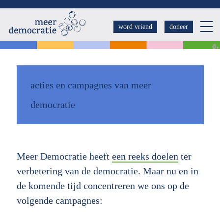
Overslaan
en
word vriend
doneer
naar
de
inhoud
gaan
acties en campagnes van meer
democratie
Meer Democratie heeft
een reeks doelen
ter
verbetering van de democratie. Maar nu en in
de komende tijd concentreren we ons op de
volgende campagnes: