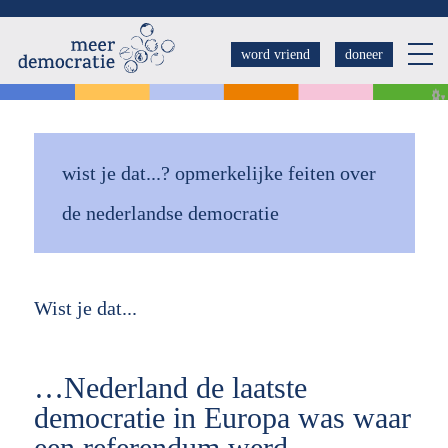
Overslaan
en
word vriend
doneer
naar
de
inhoud
gaan
wist je dat...? opmerkelijke feiten over
de nederlandse democratie
Wist je dat...
…Nederland de laatste
democratie in Europa was waar
een referendum werd