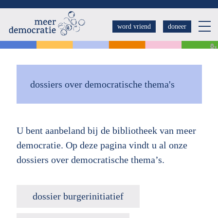
Overslaan
en
word vriend
doneer
naar
de
inhoud
gaan
dossiers over democratische thema's
U bent aanbeland bij de bibliotheek van meer
democratie. Op deze pagina vindt u al onze
dossiers over democratische thema’s.
dossier burgerinitiatief